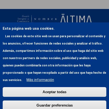
Esta página web usa cookies.
Las cookies de este sitio web se usan para personalizar el contenido y
609 022 124
los anuncios, ofrecer funciones de redes sociales y analizar el tráfico.
Passeig de Josep Rodrigo, s/n - 08757 Corbera de
Además, compartimos información sobre el uso que haga del sitio web
Llobregat - BARCELONA
con nuestros partners de redes sociales, publicidad y análisis web,
quienes pueden combinarla con otra información que les haya
Menu footderCat Corbera
SERVEIS
proporcionado o que hayan recopilado a partir del uso que haya hecho de
CONTACTE
Más información
sus servicios.
COM ARRIBAR
Aceptar todas
Footer ca Corbera de Llobregat
@ Gic de Nomber
Avís legal
Guardar preferencias
Utilizació de cookies
Política de privacitat