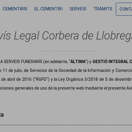
Vés al contingut
Menú ppal cat Corbera de Llobregat
CEMENTIRIS
EL CEMENTIRI
SERVEIS
TRÁMITS
CONT
vís Legal Corbera de Llobreg
MA SERVEIS FUNERARIS (en adelante, “
ÁLTIMA
”) y
GESTIÓ INTEGRAL 
e 11 de julio, de Servicios de la Sociedad de la Información y Comerc
 de abril de 2016 ("RGPD") y la Ley Orgánica 3/2018 de 5 de desembr
iciones generales de uso de la presente web mediante el presente Avi
WEB