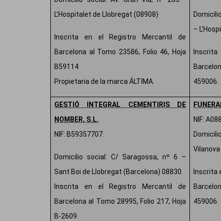
L’Hospitalet de Llobregat (08908)
Domicili
– L’Hosp
Inscrita en el Registro Mercantil de
Barcelona al Tomo 23586, Folio 46, Hoja
Inscrit
B59114
Barcelon
Propietaria de la marca ÁLTIMA.
459006.
GESTIÓ INTEGRAL CEMENTIRIS DE
FUNERAR
NOMBER, S.L.
NIF: A08
NIF: B59357707.
Domicilio
Vilanova 
Domicilio social: C/ Saragossa, nº 6 –
Sant Boi de Llobregat (Barcelona) 08830.
Inscrita 
Inscrita en el Registro Mercantil de
Barcelon
Barcelona al Tomo 28995, Folio 217, Hoja
459006.
B-2609.