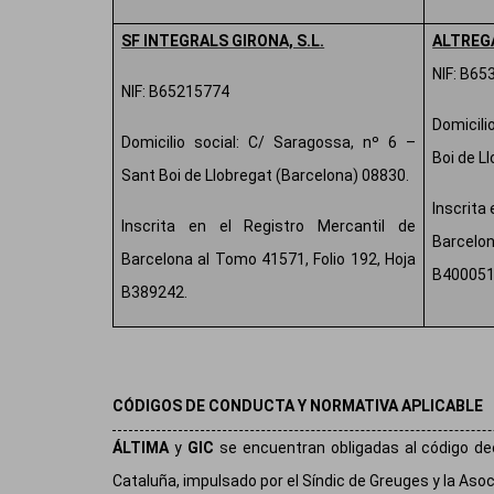
SF INTEGRALS GIRONA, S.L.
ALTREGA
NIF: B6
NIF: B65215774
Domicili
Domicilio social: C/ Saragossa, nº 6 –
Boi de L
Sant Boi de Llobregat (Barcelona) 08830.
Inscrita 
Inscrita en el Registro Mercantil de
Barcelon
Barcelona al Tomo 41571, Folio 192, Hoja
B400051
B389242.
CÓDIGOS DE CONDUCTA Y NORMATIVA APLICABLE
ÁLTIMA
y
GIC
se encuentran obligadas al código deo
Cataluña, impulsado por el Síndic de Greuges y la Aso