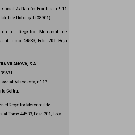
o social: Av.Ramón Frontera, nº 11
italet de Llobregat (08901)
a en el Registro Mercantil de
a al Tomo 44533, Folio 201, Hoja
IA VILANOVA, S.A.
839631.
 social: Vilanoveta, nº 12 –
i la Geltrú.
en el Registro Mercantil de
a al Tomo 44533, Folio 201, Hoja