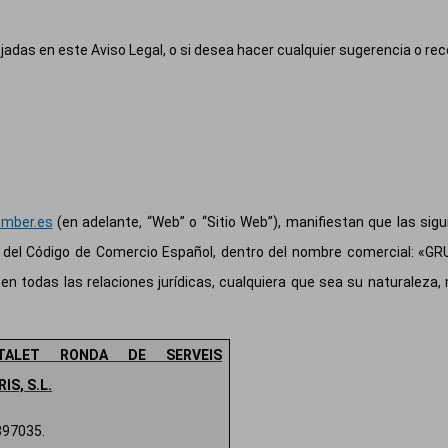
ejadas en este Aviso Legal, o si desea hacer cualquier sugerencia o rec
mber.es
(en adelante, “Web” o “Sitio Web”), manifiestan que las si
2 del Código de Comercio Español, dentro del nombre comercial: «GR
en todas las relaciones jurídicas, cualquiera que sea su naturalez
PITALET RONDA DE SERVEIS
IS, S.L.
397035.