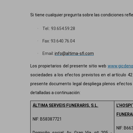
Si tiene cualquier pregunta sobre las condiciones refl
·
Tel.: 93.654.59.28
·
Fax: 93.640.76.04
·
Email:
info@altima-sfi.com
Los propietarios del presente sitio web
www.gicdeno
sociedades a los efectos previstos en el artículo 4
presente documento legal despliega plenos efectos 
detalladas a continuación:
ÁLTIMA SERVEIS FUNERARIS, S.L.
L’HOS
FUNERAR
NIF: B58387721
NIF: B66
Domicilio social: Av. Gran Vía, nº 205 -