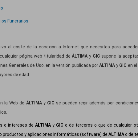
io
ios Funerarios
tivo al coste de la conexión a Internet que necesites para acced
 cualquier página web titularidad de
ÁLTIMA
y
GIC
supone la aceptaci
ones Generales de Uso, en la versión publicada por
ÁLTIMA
y
GIC
en el
ayores de edad.
 en la Web de
ÁLTIMA
y
GIC
se pueden regir además por condiciones 
ios.
es o intereses de
ÁLTIMA
y
GIC
o de terceros o que de cualquier ot
o productos y aplicaciones informáticas (software) de
ÁLTIMA
o de t