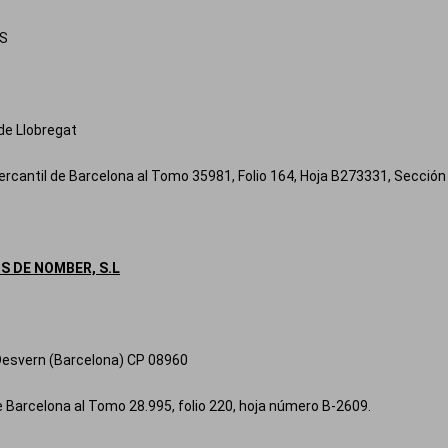
IS
de Llobregat
ercantil de Barcelona al Tomo 35981, Folio 164, Hoja B273331, Sección
S DE NOMBER, S.L
 Desvern (Barcelona) CP 08960
de Barcelona al Tomo 28.995, folio 220, hoja número B-2609.