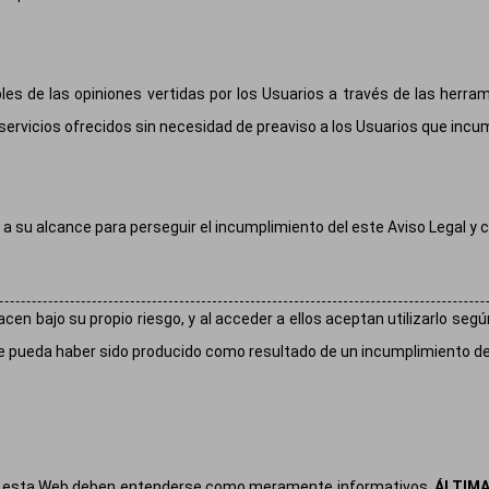
es de las opiniones vertidas por los Usuarios a través de las herram
 servicios ofrecidos sin necesidad de preaviso a los Usuarios que incu
 a su alcance para perseguir el incumplimiento del este Aviso Legal y c
en bajo su propio riesgo, y al acceder a ellos aceptan utilizarlo seg
e pueda haber sido producido como resultado de un incumplimiento de
 en esta Web deben entenderse como meramente informativos.
ÁLTIM