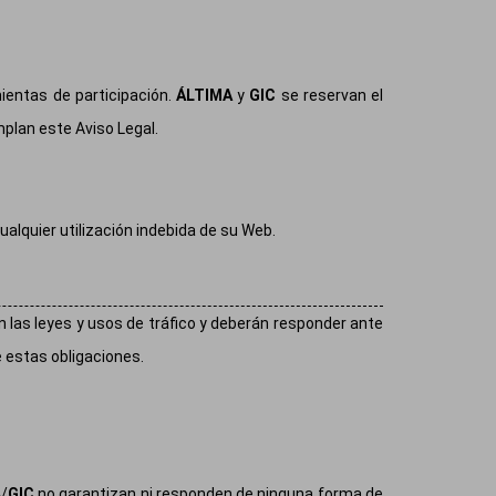
ientas de participación.
ÁLTIMA
y
GIC
se reservan el
mplan este Aviso Legal.
ualquier utilización indebida de su Web.
ún las leyes y usos de tráfico y deberán responder ante
 estas obligaciones.
A
/
GIC
no garantizan ni responden de ninguna forma de