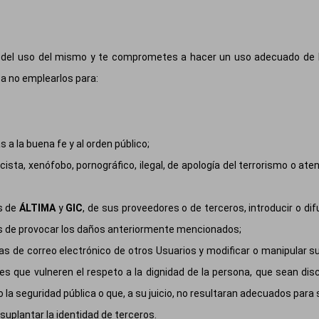
 del uso del mismo y te comprometes a hacer un uso adecuado de l
, a no emplearlos para:
as a la buena fe y al orden público;
ista, xenófobo, pornográfico, ilegal, de apología del terrorismo o at
os de
ÁLTIMA
y
GIC
, de sus proveedores o de terceros, introducir o dif
es de provocar los daños anteriormente mencionados;
ntas de correo electrónico de otros Usuarios y modificar o manipular
es que vulneren el respeto a la dignidad de la persona, que sean disc
 o la seguridad pública o que, a su juicio, no resultaran adecuados para 
suplantar la identidad de terceros.